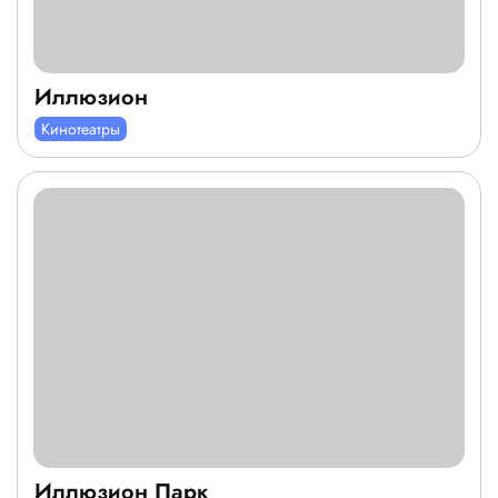
Иллюзион
Кинотеатры
Иллюзион Парк