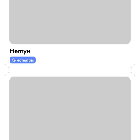
Нептун
Кинотеатры