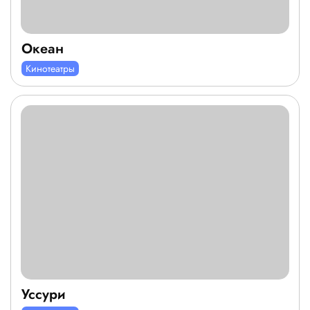
Океан
Кинотеатры
Уссури