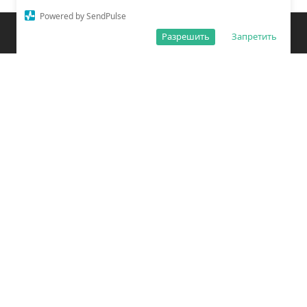
Powered by SendPulse
Закладки
Поиск
Открыть меню
Разрешить
Запретить