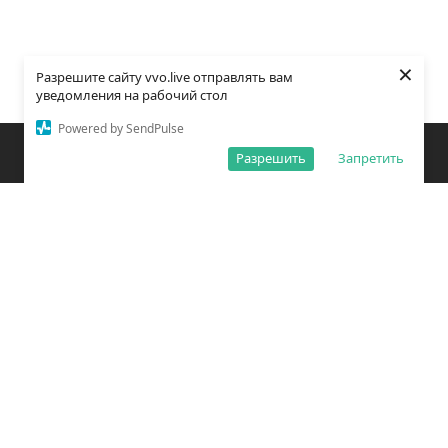
×
Разрешите сайту vvo.live отправлять вам
уведомления на рабочий стол
Powered by SendPulse
Закладки
Поиск
Открыть меню
Разрешить
Запретить