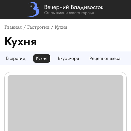
Вечерний Владивосток
Стиль жизни твоего города
Главная
Гастрогид
Кухня
Кухня
Фильтрация постов по подкат
Гастрогид
Кухня
Вкус моря
Рецепт от шефа
Список новостей