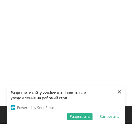
×
Разрешите сайту vvo.live отправлять вам
уведомления на рабочий стол
Powered by SendPulse
Закладки
Поиск
Открыть меню
Разрешить
Запретить