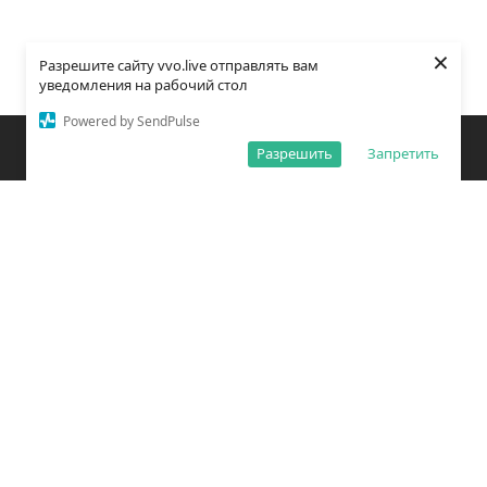
×
Разрешите сайту vvo.live отправлять вам
уведомления на рабочий стол
Powered by SendPulse
Закладки
Поиск
Открыть меню
Разрешить
Запретить