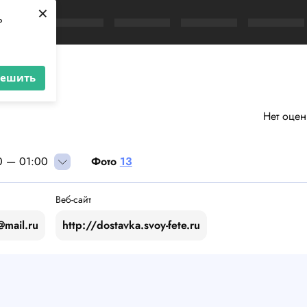
×
ь
решить
Нет оцен
0 — 01:00
Фото
13
Веб-сайт
@mail.ru
http://dostavka.svoy-fete.ru