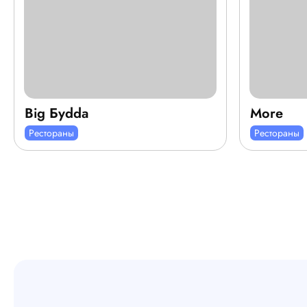
Big Буdda
More
Рестораны
Рестораны