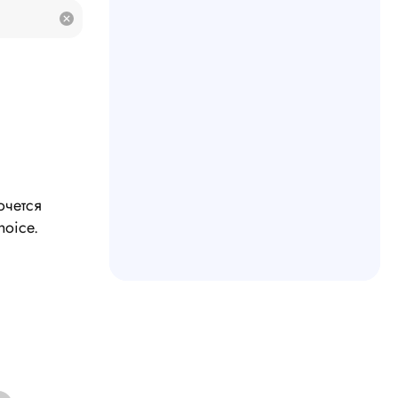
очется
hoice.