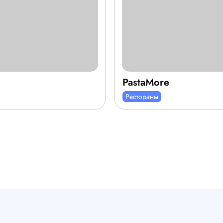
PastaMore
Рестораны