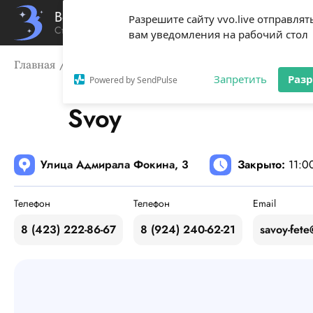
Вечерний Владивосток
Разрешите сайту vvo.live отправлят
Стиль жизни твоего города
вам уведомления на рабочий стол
Главная
Справочник
Рестораны
Svoy
Запретить
Раз
Powered by SendPulse
Svoy
Логотип компании
Svoy
Улица Адмирала Фокина, 3
Закрыто
:
11:0
Телефон
Телефон
Email
Контакты
8 (423) 222-86-67
8 (924) 240-62-21
savoy-fete
Контакты и соцсети
Карта и адреса всех филиалов