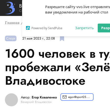
Вечерний Владивосток
Разрешите сайту vvo.live отправлят
Стиль жизни твоего города
вам уведомления на рабочий стол
Главная
Спорт
1600 человек в туман и морось проб
Запретить
Раз
Powered by SendPulse
Спорт
21 мая 2023 г., 22:08
1600 человек в т
пробежали «Зелё
Владивостоке
Автор:
Егор Коваленко
egor@sport25.pro
Вечерний Владивосток