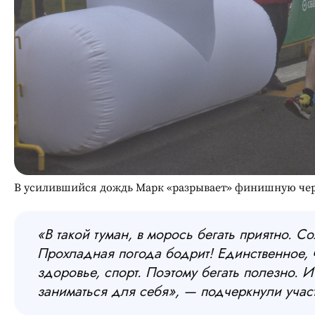
В усилившийся дождь Марк «разрывает» финишную черт
«В такой туман, в морось бегать приятно. С
Прохладная погода бодрит! Единственное, ч
здоровье, спорт. Поэтому бегать полезно. 
заниматься для себя», — подчеркнули участ