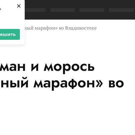
×
ь
ежали «Зелёный марафон» во Владивостоке
решить
уман и морось
ный марафон» во