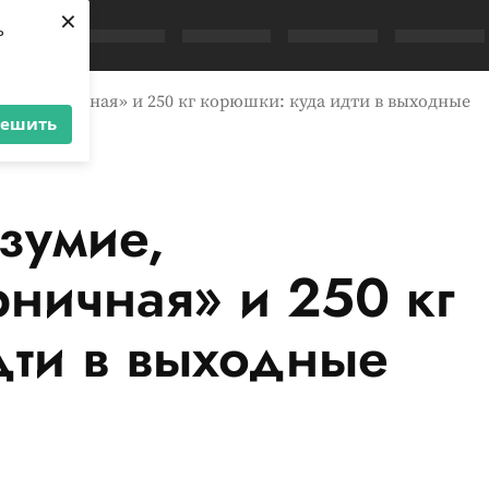
×
ь
й, «Горничная» и 250 кг корюшки: куда идти в выходные
решить
зумие,
рничная» и 250 кг
дти в выходные