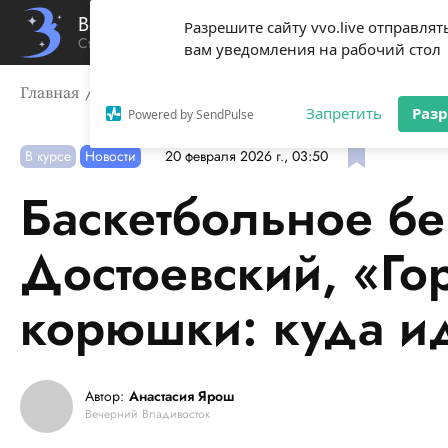
Вечерний Владивосток
Разрешите сайту vvo.live отправлят
Стиль жизни твоего города
вам уведомления на рабочий стол
Главная
В курсе
Баскетбольное безумие, Достоевски
Запретить
Раз
Powered by SendPulse
В курсе
Новости
20 февраля 2026 г., 03:50
Баскетбольное бе
Достоевский, «Го
корюшки: куда и
Автор:
Анастасия Ярош
Вечерний Владивосток