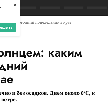
×
ь
дет предновогодний понедельник в крае
решить
солнцем: каким
одний
рае
чно и без осадков. Днем около 0°C, к
 ветре.