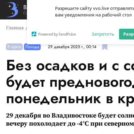
Вечерний Владивосток
Разрешите сайту vvo.live отправлят
Стиль жизни твоего города
вам уведомления на рабочий стол
Главная
В курсе
Без осадков и с солнцем: каким бу
Запретить
Раз
Powered by SendPulse
В курсе
Погода
29 декабря 2025 г., 00:14
Без осадков и с 
будет предновог
понедельник в к
29 декабря во Владивостоке будет солне
вечеру похолодает до -4°C при северном