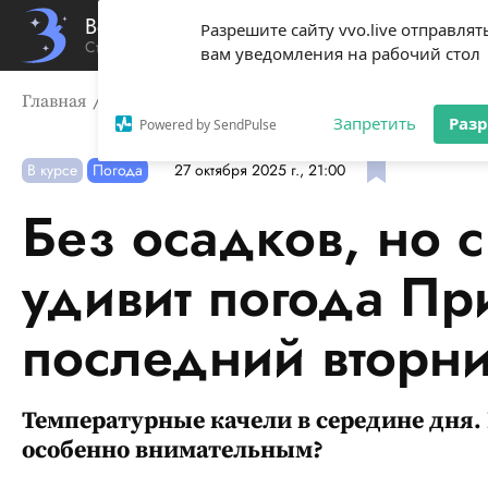
Вечерний Владивосток
Разрешите сайту vvo.live отправлят
Стиль жизни твоего города
вам уведомления на рабочий стол
Главная
В курсе
Без осадков, но с характером. Чем
Запретить
Раз
Powered by SendPulse
В курсе
Погода
27 октября 2025 г., 21:00
Без осадков, но 
удивит погода Пр
последний вторни
Температурные качели в середине дня. 
особенно внимательным?