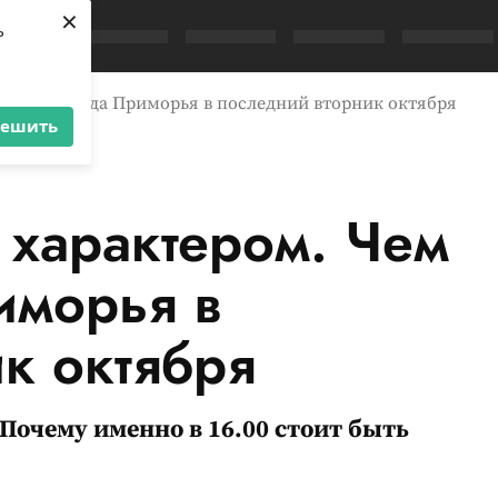
×
ь
 удивит погода Приморья в последний вторник октября
решить
с характером. Чем
иморья в
к октября
Почему именно в 16.00 стоит быть