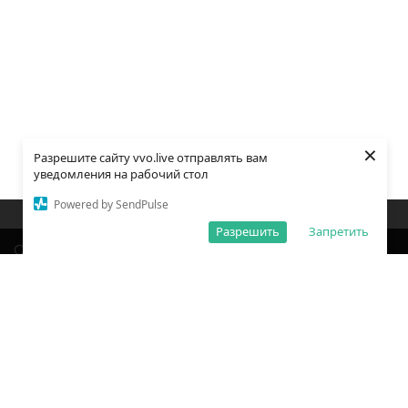
×
Разрешите сайту vvo.live отправлять вам
уведомления на рабочий стол
Powered by SendPulse
Закладки
Поиск
Открыть меню
Разрешить
Запретить
О редакции
Обработка персональных данных
Правила использования сайта
Погода во Владивостоке
Время во Владивостоке
ВКонтакте
YouTube
Telegram
Дзен
Одноклассники