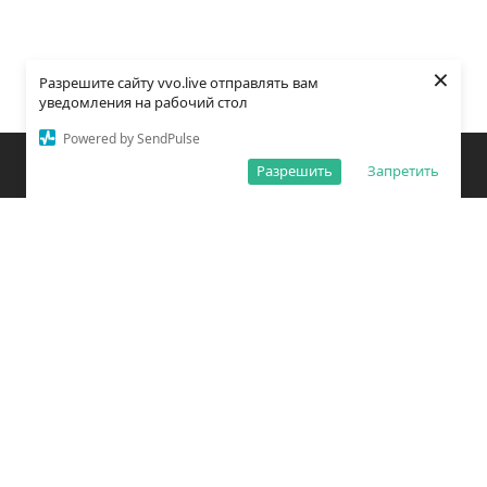
×
Разрешите сайту vvo.live отправлять вам
уведомления на рабочий стол
Powered by SendPulse
Закладки
Поиск
Открыть меню
Разрешить
Запретить
О редакции
Обработка персональных данных
Правила использования сайта
Погода во Владивостоке
Время во Владивостоке
ВКонтакте
YouTube
Telegram
Дзен
Одноклассники
Сетевое издание «Вечерний Владивосток»