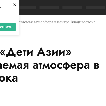
×
ь
22: непередаваемая атмосфера в центре Владивостока
решить
р «Дети Азии»
емая атмосфера в
ока