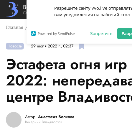
Вечерний Владивосток
Разрешите сайту vvo.live отправлят
Стиль жизни твоего города
вам уведомления на рабочий стол
Главная
Новости
Эстафета огня игр «Дети Азии» 20
Запретить
Раз
Powered by SendPulse
Новости
29 июля 2022 г., 02:37
Эстафета огня иг
2022: непередава
центре Владивост
Автор:
Анастасия Волкова
Вечерний Владивосток