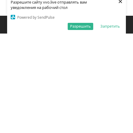
×
Разрешите сайту vvo.live отправлять вам
уведомления на рабочий стол
Powered by SendPulse
Закладки
Поиск
Открыть меню
Разрешить
Запретить
О редакции
Обработка персональных данных
Правила использования сайта
Погода во Владивостоке
Время во Владивостоке
ВКонтакте
YouTube
Telegram
Дзен
Одноклассники
Сетевое издание «Вечерний Владивосток»
Зарегистрировано Федеральной службой по надзору в сфере связи,
информационных технологий и массовых коммуникаций
(РОСКОМНАДЗОР) ЭЛ № ФС77 – 78814 от 04 августа 2020 г.
Учредитель: Общество с ограниченной ответственностью «Открытый