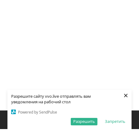
×
Разрешите сайту vvo.live отправлять вам
уведомления на рабочий стол
Powered by SendPulse
Закладки
Поиск
Открыть меню
Разрешить
Запретить
О редакции
Обработка персональных данных