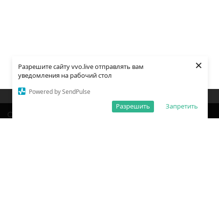
×
Разрешите сайту vvo.live отправлять вам
уведомления на рабочий стол
Powered by SendPulse
Закладки
Поиск
Открыть меню
Разрешить
Запретить
О редакции
Обработка персональных данных
Правила использования сайта
Погода во Владивостоке
Время во Владивостоке
ВКонтакте
YouTube
Telegram
Дзен
Одноклассники