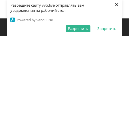
×
Разрешите сайту vvo.live отправлять вам
уведомления на рабочий стол
Powered by SendPulse
Закладки
Поиск
Открыть меню
Разрешить
Запретить
О редакции
Обработка персональных данных
Правила использования сайта
Погода во Владивостоке
Время во Владивостоке
ВКонтакте
YouTube
Telegram
Дзен
Одноклассники
Сетевое издание «Вечерний Владивосток»
Зарегистрировано Федеральной службой по надзору в сфере связи,
информационных технологий и массовых коммуникаций
(РОСКОМНАДЗОР) ЭЛ № ФС77 – 78814 от 04 августа 2020 г.