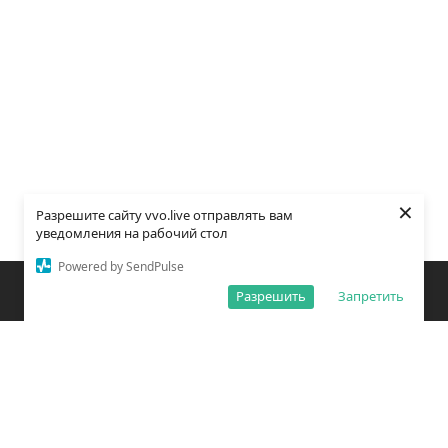
×
Разрешите сайту vvo.live отправлять вам
уведомления на рабочий стол
Powered by SendPulse
Закладки
Поиск
Открыть меню
Разрешить
Запретить
О редакции
Обработка персональных данных
Правила использования сайта
Погода во Владивостоке
Время во Владивостоке