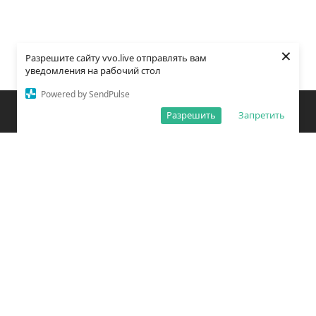
×
Разрешите сайту vvo.live отправлять вам
уведомления на рабочий стол
Powered by SendPulse
Закладки
Поиск
Открыть меню
Разрешить
Запретить
О редакции
Обработка персональных данных
Правила использования сайта
Погода во Владивостоке
Время во Владивостоке
ВКонтакте
YouTube
Telegram
Дзен
Одноклассники
Сетевое издание «Вечерний Владивосток»