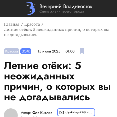
Вечерний Владивосток
Стиль жизни твоего города
Главная
Красота
Летние отёки: 5 неожиданных причин, о которых вы
не догадывались
Красота
ЗОЖ
15 июля 2025 г., 01:00
Летние отёки: 5
неожиданных
причин, о которых вы
не догадывались
Автор:
Оля Кислая
olyakislaya92@list.ru