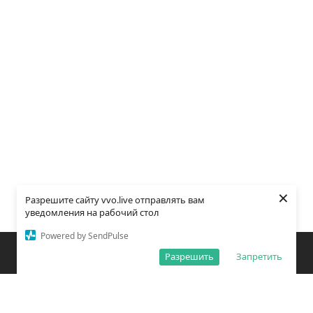
×
Разрешите сайту vvo.live отправлять вам
уведомления на рабочий стол
Powered by SendPulse
Закладки
Поиск
Открыть меню
Разрешить
Запретить
О редакции
Обработка персональных данных
Правила использования сайта