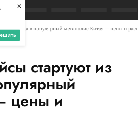
×
ь
ладивостока в популярный мегаполис Китая — цены и рас
решить
сы стартуют из
популярный
— цены и