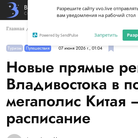
Вечерний Владивосток
Разрешите сайту vvo.live отправлят
Стиль жизни твоего города
вам уведомления на рабочий стол
Главная
Туризм
Новые прямые рейсы стартуют из В
Запретить
Раз
Powered by SendPulse
Туризм
Путешествия
07 июня 2026 г., 01:04
Новые прямые рей
Владивостока в 
мегаполис Китая 
расписание