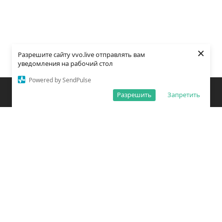
×
Разрешите сайту vvo.live отправлять вам
уведомления на рабочий стол
Powered by SendPulse
Закладки
Поиск
Открыть меню
Разрешить
Запретить
О редакции
Обработка персональных данных
Правила использования сайта
Погода во Владивостоке
Время во Владивостоке
ВКонтакте
YouTube
Telegram
Дзен
Одноклассники