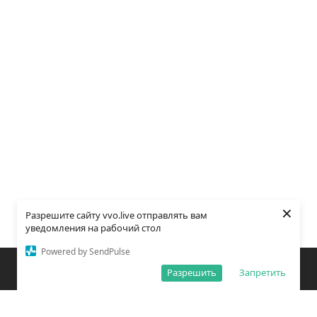
×
Разрешите сайту vvo.live отправлять вам
уведомления на рабочий стол
Powered by SendPulse
Закладки
Поиск
Открыть меню
Разрешить
Запретить
О редакции
Обработка персональных данных