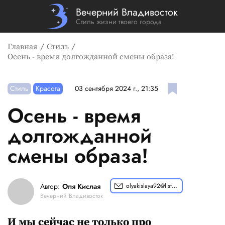
Вечерний Владивосток
Стиль жизни твоего города
Главная
Стиль
Осень - время долгожданной смены образа!
Стиль
Красота
03 сентября 2024 г., 21:35
Осень - время
долгожданной
смены образа!
Автор:
Оля Кислая
olyakislaya92@list.ru
Вечерний Владивосток
И мы сейчас не только про