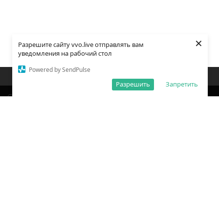
×
Разрешите сайту vvo.live отправлять вам
уведомления на рабочий стол
Powered by SendPulse
Закладки
Поиск
Открыть меню
Разрешить
Запретить
О редакции
Обработка персональных данных
Правила использования сайта
Погода во Владивостоке
Время во Владивостоке
ВКонтакте
YouTube
Telegram
Дзен
Одноклассники
Сетевое издание «Вечерний Владивосток»