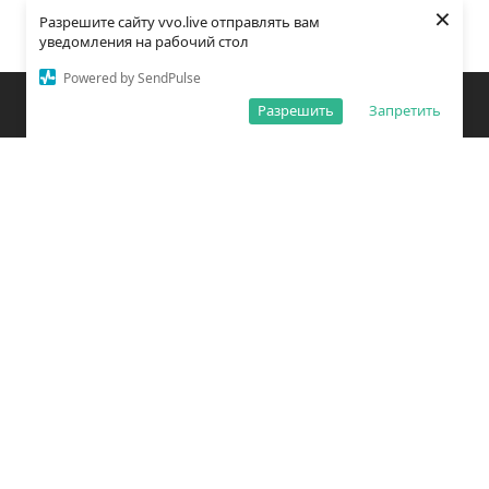
×
Разрешите сайту vvo.live отправлять вам
уведомления на рабочий стол
Powered by SendPulse
Закладки
Поиск
Открыть меню
Разрешить
Запретить
О редакции
Обработка персональных данных
Правила использования сайта
Погода во Владивостоке
Время во Владивостоке
ВКонтакте
YouTube
Telegram
Дзен
Одноклассники
Сетевое издание «Вечерний Владивосток»
Зарегистрировано Федеральной службой по надзору в сфере связи,
информационных технологий и массовых коммуникаций
(РОСКОМНАДЗОР) ЭЛ № ФС77 – 78814 от 04 августа 2020 г.