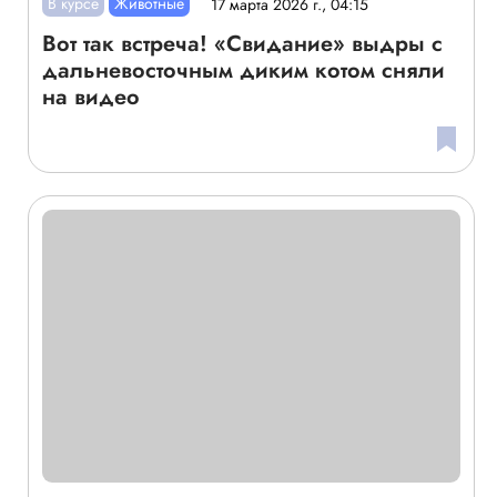
В курсе
Животные
17 марта 2026 г., 04:15
Вот так встреча! «Свидание» выдры с
дальневосточным диким котом сняли
на видео