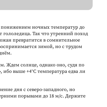
х понижением ночных температур до
т гололедица. Так что утренний поход
рожан превратится в сомнительное
воспринимается зимой, но с трудом
днём.
. Ждем солнце, однако оно, судя по
т», ибо выше +4°C температура едва ли
ение дня с северо-западного, но
черними порывами до 18 м/с. Держите