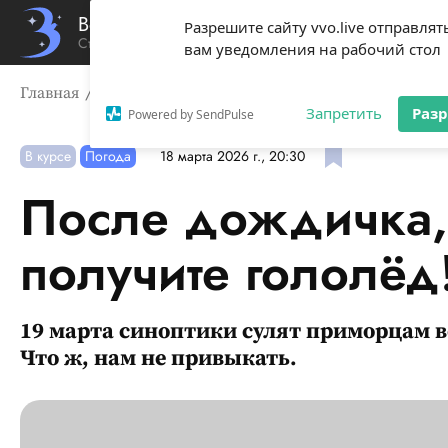
Вечерний Владивосток
Разрешите сайту vvo.live отправлят
Стиль жизни твоего города
вам уведомления на рабочий стол
Главная
В курсе
После дождичка, в четверг: получит
Запретить
Раз
Powered by SendPulse
В курсе
Погода
18 марта 2026 г., 20:30
После дождичка, 
получите гололёд
19 марта синоптики сулят приморцам в
Что ж, нам не привыкать.