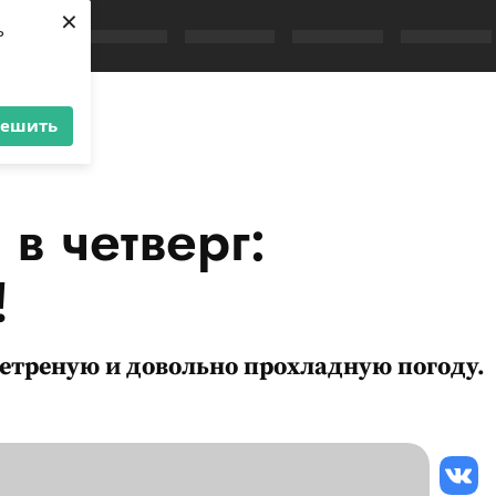
×
ь
е гололёд!
решить
в четверг:
!
етреную и довольно прохладную погоду.