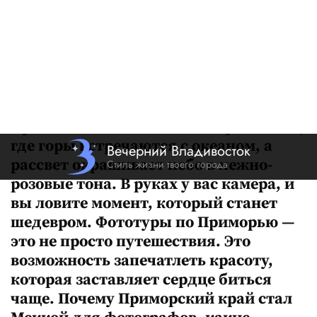
сюрреалистичные
пейзажи России
Автор:
Александра Голубева
Вечерний Владивосток
Представьте: вы стоите на краю света,
где горы встречаются с океаном, а
рассвет окрашивает небо в нежно-
розовые тона. В руках у вас камера, и
вы ловите момент, который станет
шедевром. Фототуры по Приморью —
это не просто путешествия. Это
возможность запечатлеть красоту,
которая заставляет сердце биться
чаще. Почему Приморский край стал
Меккой для фотографов, какие