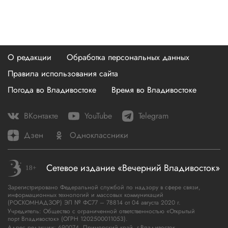
Powered by SendPulse
Закладки
Поиск
Открыть меню
Разрешить
Запретить
О редакции
Обработка персональных данных
Правила использования сайта
Погода во Владивостоке
Время во Владивостоке
ВКонтакте
YouTube
Telegram
Дзен
Одноклассники
Сетевое издание «Вечерний Владивосток»
Зарегистрировано Федеральной службой по надзору в сфере связи,
информационных технологий и массовых коммуникаций
(РОСКОМНАДЗОР) ЭЛ № ФС77 – 78814 от 04 августа 2020 г.
Учредитель: Общество с ограниченной ответственностью «Открытый
порт Владивосток» (ОГРН 1202500011053).
Адрес редакции: 690074, Приморский край, г.Владивосток,