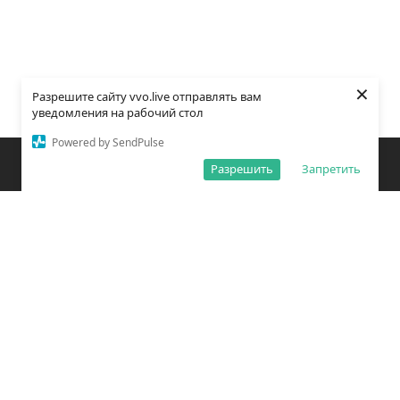
×
Разрешите сайту vvo.live отправлять вам
уведомления на рабочий стол
Powered by SendPulse
Закладки
Поиск
Открыть меню
Разрешить
Запретить
О редакции
Обработка персональных данных
Правила использования сайта
Погода во Владивостоке
Время во Владивостоке
ВКонтакте
YouTube
Telegram
Дзен
Одноклассники