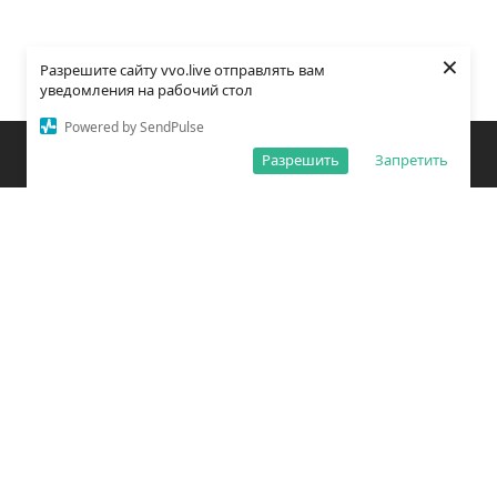
×
Разрешите сайту vvo.live отправлять вам
уведомления на рабочий стол
Powered by SendPulse
Закладки
Поиск
Открыть меню
Разрешить
Запретить
О редакции
Обработка персональных данных
Правила использования сайта
Погода во Владивостоке
Время во Владивостоке
ВКонтакте
YouTube
Telegram
Дзен
Одноклассники
Сетевое издание «Вечерний Владивосток»
Зарегистрировано Федеральной службой по надзору в сфере связи,