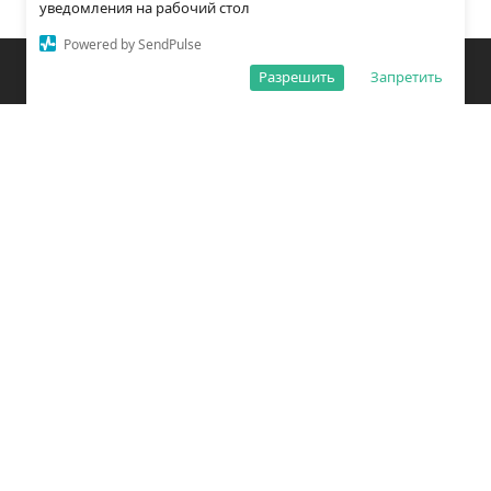
уведомления на рабочий стол
Powered by SendPulse
Закладки
Поиск
Открыть меню
Разрешить
Запретить
О редакции
Обработка персональных данных
Правила использования сайта
Погода во Владивостоке
Время во Владивостоке
ВКонтакте
YouTube
Telegram
Дзен
Одноклассники
Сетевое издание «Вечерний Владивосток»
Зарегистрировано Федеральной службой по надзору в сфере связи,
информационных технологий и массовых коммуникаций
(РОСКОМНАДЗОР) ЭЛ № ФС77 – 78814 от 04 августа 2020 г.
Учредитель: Общество с ограниченной ответственностью «Открытый
порт Владивосток» (ОГРН 1202500011053).