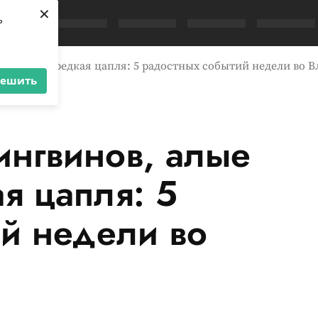
×
ь
юльпаны и редкая цапля: 5 радостных событий недели во 
решить
пингвинов, алые
я цапля: 5
й недели во