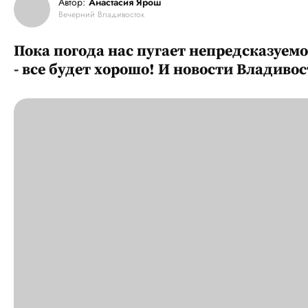
Автор:
Анастасия Ярош
Вечерний Владивосток
Пока погода нас пугает непредсказуем
- все будет хорошо! И новости Владиво