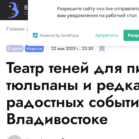
Вечерний Владивосток
Разрешите сайту vvo.live отправлят
Стиль жизни твоего города
вам уведомления на рабочий стол
Главная
В курсе
Театр теней для пингвинов, алые т
Запретить
Раз
Powered by SendPulse
В курсе
Новости
22 мая 2025 г., 23:30
Театр теней для 
тюльпаны и редка
радостных событи
Владивостоке