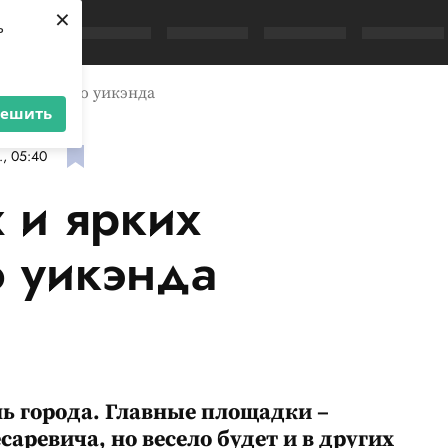
×
ь
иятий этого уикэнда
решить
., 05:40
 и ярких
о уикэнда
нь города. Главные площадки –
аревича, но весело будет и в других