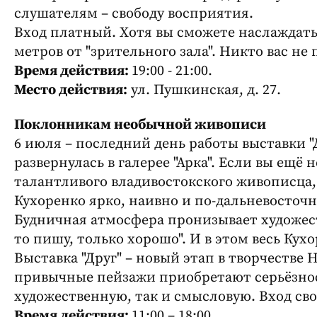
слушателям – свободу восприятия.
Вход платный. Хотя вы сможете наслаждать
метров от "зрительного зала". Никто вас не
Время действия:
19:00 - 21:00.
Место действия:
ул. Пушкинская, д. 27.
Поклонникам необычной живописи
6 июля – последний день работы выставки "
развернулась в галерее "Арка". Если вы ещё
талантливого владивостокского живописца
Кухоренко ярко, наивно и по-дальневосточ
Будничная атмосфера пронизывает художест
то пишу, только хорошо". И в этом весь Кух
Выставка "Друг" – новый этап в творчестве
привычные пейзажи приобретают серьёзнос
художественную, так и смысловую. Вход св
Время действия:
11:00 – 18:00.