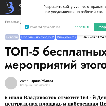
Вечерний Владивосток
Разрешите сайту vvo.live отправлят
Стиль жизни твоего города
вам уведомления на рабочий стол
Главная
Новости
ТОП-5 бесплатных и ярких меропр
Запретить
Раз
Powered by SendPulse
Новости
Прогулки по городу V
Владивосток
04 июля 2024 г
ТОП-5 бесплатных
мероприятий этог
Автор:
Ирина Жукова
Вечерний Владивосток
6 июля Владивосток отметит 164 - й Де
центральная площадь и набережная Цес