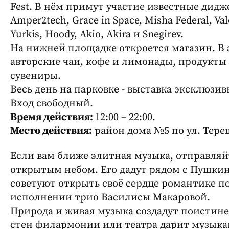
Fest. В нём примут участие известные дидже
Amper2tech, Grace in Space, Misha Federal, Vale
Yurkis, Hoody, Akio, Akira и Snegirev.
На нижней площадке откроется магазин. В 
авторские чаи, кофе и лимонады, продукты 
сувениры.
Весь день на парковке - выставка эксклюзи
Вход свободный.
Время действия:
12:00 – 22:00.
Место действия:
район дома №5 по ул. Тере
Если вам ближе элитная музыка, отправляй
открытым небом. Его дадут рядом с Пушки
советуют открыть своё сердце романтике п
исполнении трио Василисы Макаровой.
Природа и живая музыка создадут поистине
стен филармонии или театра дарит музыка