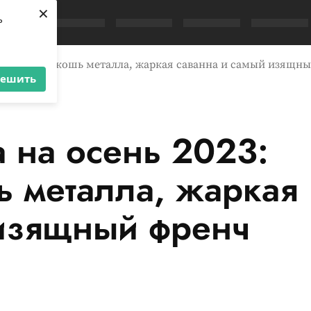
×
ь
олодная роскошь металла, жаркая саванна и самый изящн
решить
 на осень 2023:
ь металла, жаркая
 изящный френч