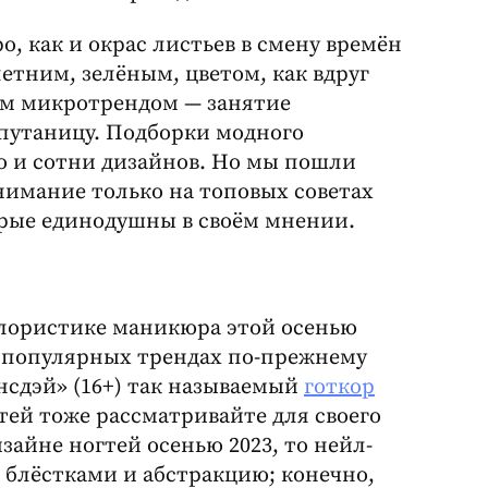
, как и окрас листьев в смену времён
 летним, зелёным, цветом, как вдруг
дым микротрендом — занятие
 путаницу. Подборки модного
то и сотни дизайнов. Но мы пошли
нимание только на топовых советах
торые единодушны в своём мнении.
лористике маникюра этой осенью
В популярных трендах по-прежнему
нсдэй» (16+) так называемый
готкор
тей тоже рассматривайте для своего
зайне ногтей осенью 2023, то нейл-
 блёстками и абстракцию; конечно,