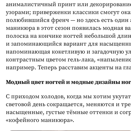
анималистичный принт или декорировани
узорами; приверженки классики смогут оказ
полюбившийся френч — но здесь есть один 
маникюра в этот сезон появилась модная в
полоска на кончике ногтей небольшой дли
и запоминающийся вариант для насыщенных
напоминающая кокетливую и загадочную ул
контрастным цветом гель-лака, «напыление
например. Теперь расставим акценты на гл
Модный цвет ногтей и модные дизайны ног
С приходом холодов, когда мы хотим укута
световой день сокращается, меняются и тр
насыщенные, густые тёмные оттенки и сог
«кофейного маникюра».