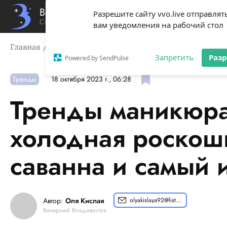
Вечерний Владивосток
Разрешите сайту vvo.live отправлят
Стиль жизни твоего города
вам уведомления на рабочий стол
Главная
Тренды
Тренды маникюра на осень 2023: х
Запретить
Раз
Powered by SendPulse
Тренды
18 октября 2023 г., 06:28
Тренды маникюра
холодная роскош
саванна и самый
Автор:
Оля Кислая
olyakislaya92@list.ru
Вечерний Владивосток