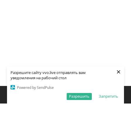
×
Разрешите сайту vvo.live отправлять вам
уведомления на рабочий стол
Powered by SendPulse
Закладки
Поиск
Открыть меню
Разрешить
Запретить
О редакции
Обработка персональных данных
Правила использования сайта
Погода во Владивостоке
Время во Владивостоке