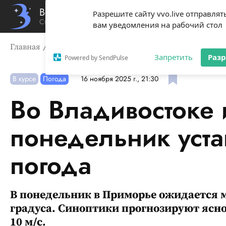
Вечерний Владивосток
Разрешите сайту vvo.live отправлят
Стиль жизни твоего города
вам уведомления на рабочий стол
Главная
В курсе
Во Владивостоке и Приморье в пон
Запретить
Раз
Powered by SendPulse
В курсе
Погода
16 ноября 2025 г., 21:30
Во Владивостоке 
понедельник уста
погода
В понедельник в Приморье ожидается м
градуса. Синоптики прогнозируют ясное
10 м/с.