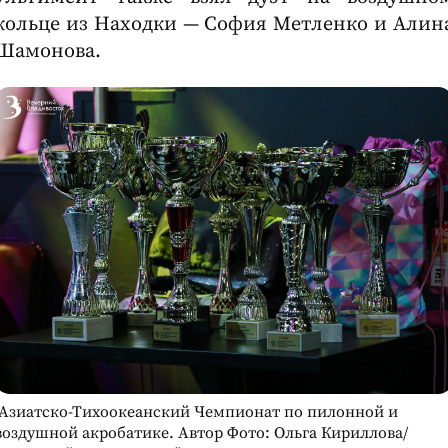
кольце из Находки — София Метленко и Алин
Шамонова.
Азиатско-Тихоокеанский Чемпионат по пилонной и
воздушной акробатике. Автор Фото: Ольга Кириллова/