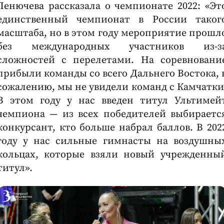
Ленючева рассказала о чемпионате 2022: «Эт
единственный чемпионат в России таког
масштаба, но в этом году мероприятие прошл
без международных участников из-з
сложностей с перелетами. На соревновани
прибыли команды со всего Дальнего Востока, 
сожалению, мы не увидели команд с Камчатки
В этом году у нас введен титул Ультимей
чемпиона — из всех победителей выбираетс
конкурсант, кто больше набрал баллов. В 202
году у нас сильные гимнасты на воздушны
кольцах, которые взяли новый учрежденны
титул».