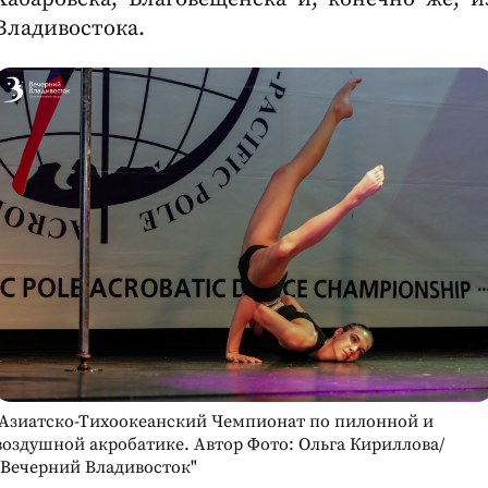
Владивостока.
Азиатско-Тихоокеанский Чемпионат по пилонной и
воздушной акробатике. Автор Фото: Ольга Кириллова/
"Вечерний Владивосток"