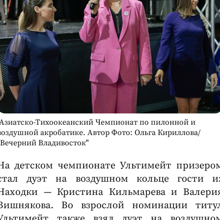
Азиатско-Тихоокеанский Чемпионат по пилонной и
воздушной акробатике. Автор Фото: Ольга Кириллова/
"Вечерний Владивосток"
На детском чемпионате Ультимейт призеро
стал дуэт на воздушном кольце гости и
Находки — Кристина Кильмарева и Валери
Вишнякова. Во взрослой номинации титу
Ультимейт также взял дуэт на воздушно