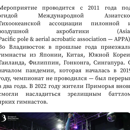
Мероприятие проводится с 2011 года по
эгидой Международной Азиатско
Тихоокеанской ассоциации пилонной 
воздушной акробатики (Asia
Pacific pole & aerial acrobatic association — APPA)
Во Владивосток в прошлые года приезжал
гимнасты из Японии, Китая, Южной Кореи
Таиланда, Филиппин, Гонконга, Сингапура. 
началом пандемии, которая началась в 201
году, чемпионат не проводился — был переры
в два года. В 2022 году жители Приморья внов
смогли насладиться зрелищным баттло
ярких гимнастов.