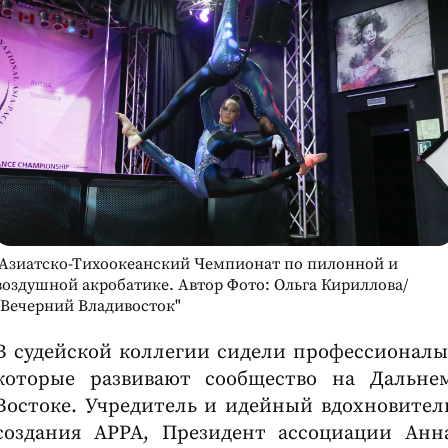
Азиатско-Тихоокеанский Чемпионат по пилонной и
воздушной акробатике. Автор Фото: Ольга Кириллова/
"Вечерний Владивосток"
В судейской коллегии сидели профессионалы
которые развивают сообщество на Дальне
Востоке. Учредитель и идейный вдохновител
создания APPA, Президент ассоциации Анн