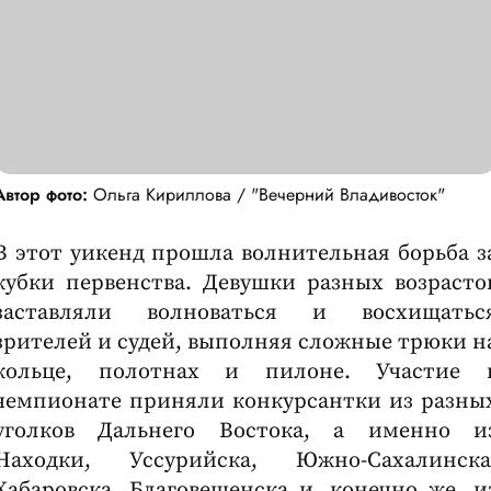
Автор фото:
Ольга Кириллова / "Вечерний Владивосток"
В этот уикенд прошла волнительная борьба з
кубки первенства. Девушки разных возрасто
заставляли волноваться и восхищатьс
зрителей и судей, выполняя сложные трюки н
кольце, полотнах и пилоне. Участие 
чемпионате приняли конкурсантки из разны
уголков Дальнего Востока, а именно и
Находки, Уссурийска, Южно-Сахалинска
Хабаровска, Благовещенска и, конечно же, и