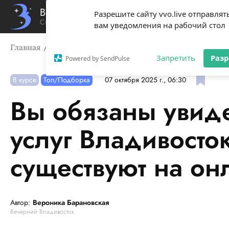
Вечерний Владивосток
Разрешите сайту vvo.live отправлят
Стиль жизни твоего города
вам уведомления на рабочий стол
Главная
В курсе
Вы обязаны увидеть: 5 странных ус
Запретить
Раз
Powered by SendPulse
В курсе
Топ/Подборка
07 октября 2025 г., 06:30
Вы обязаны увиде
услуг Владивосто
существуют на он
Автор:
Вероника Барановская
Вечерний Владивосток