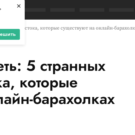
×
ь
луг Владивостока, которые существуют на онлайн-барахолк
решить
ть: 5 странных
ка, которые
лайн-барахолках