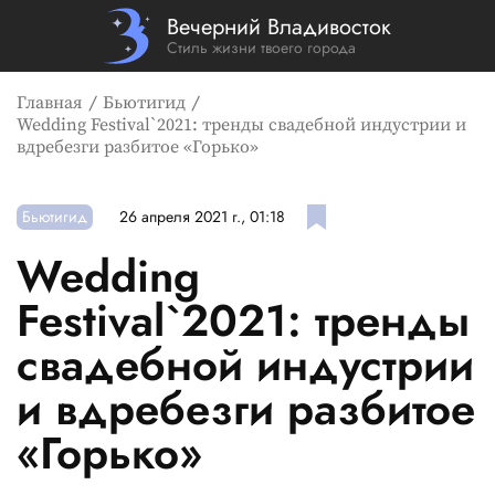
Вечерний Владивосток
Стиль жизни твоего города
Главная
Бьютигид
Wedding Festival`2021: тренды свадебной индустрии и
вдребезги разбитое «Горько»
Бьютигид
26 апреля 2021 г., 01:18
Wedding
Festival`2021: тренды
свадебной индустрии
и вдребезги разбитое
«Горько»