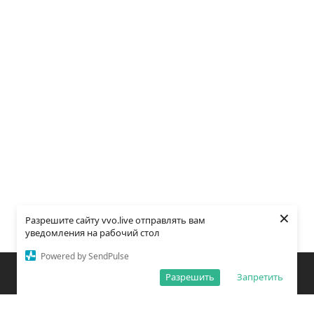
×
Разрешите сайту vvo.live отправлять вам
уведомления на рабочий стол
Powered by SendPulse
Закладки
Поиск
Открыть меню
Разрешить
Запретить
О редакции
Обработка персональных данных