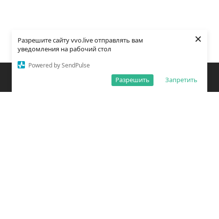
×
Разрешите сайту vvo.live отправлять вам
уведомления на рабочий стол
Powered by SendPulse
Закладки
Поиск
Открыть меню
Разрешить
Запретить
О редакции
Обработка персональных данных
Правила использования сайта
Погода во Владивостоке
Время во Владивостоке
ВКонтакте
YouTube
Telegram
Дзен
Одноклассники
Сетевое издание «Вечерний Владивосток»