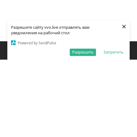
×
Разрешите сайту vvo.live отправлять вам
уведомления на рабочий стол
Powered by SendPulse
Закладки
Поиск
Открыть меню
Разрешить
Запретить
О редакции
Обработка персональных данных
Правила использования сайта
Погода во Владивостоке
Время во Владивостоке
ВКонтакте
YouTube
Telegram
Дзен
Одноклассники
Сетевое издание «Вечерний Владивосток»