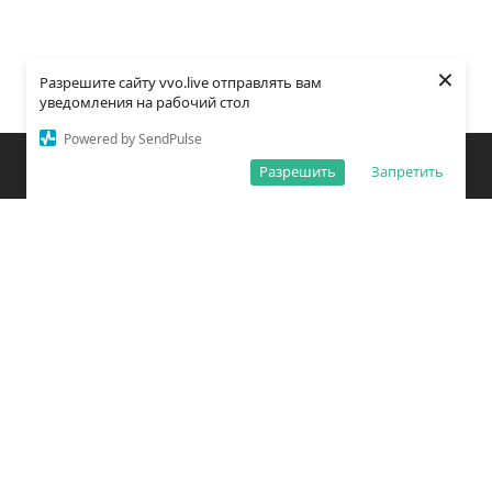
×
Разрешите сайту vvo.live отправлять вам
уведомления на рабочий стол
Powered by SendPulse
Закладки
Поиск
Открыть меню
Разрешить
Запретить