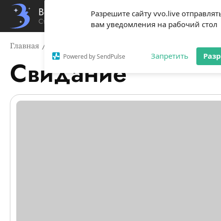
Вечерний Владивосток
Разрешите сайту vvo.live отправлят
Стиль жизни твоего города
вам уведомления на рабочий стол
Главная
Свидание
Запретить
Раз
Powered by SendPulse
Свидание
Список новостей