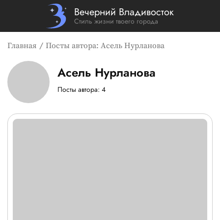
Вечерний Владивосток
Стиль жизни твоего города
Главная
Посты автора: Асель Нурланова
Асель Нурланова
Страница и посты автора: А
Посты автора: 4
Список новостей