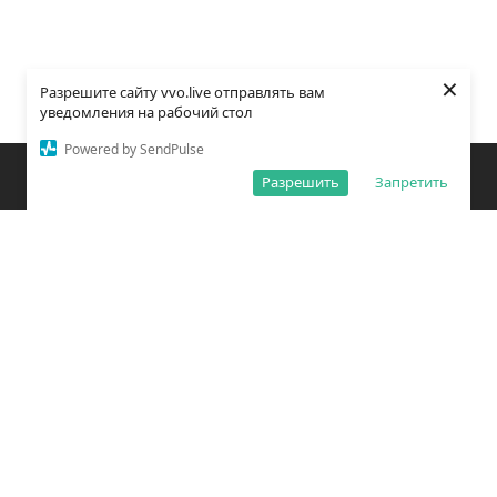
×
Разрешите сайту vvo.live отправлять вам
уведомления на рабочий стол
Powered by SendPulse
Закладки
Поиск
Открыть меню
Разрешить
Запретить