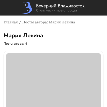
Вечерний Владивосток
Стиль жизни твоего города
Главная
Посты автора: Мария Левина
Мария Левина
Страница и посты автора: М
Посты автора: 4
Список новостей