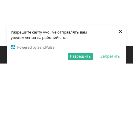
×
Разрешите сайту vvo.live отправлять вам
уведомления на рабочий стол
Powered by SendPulse
Закладки
Поиск
Открыть меню
Разрешить
Запретить