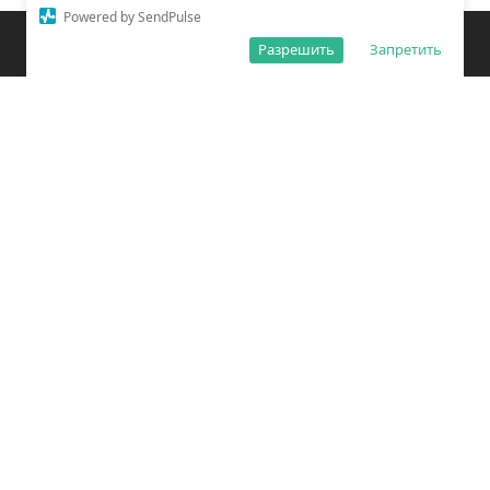
Powered by SendPulse
Закладки
Поиск
Открыть меню
Разрешить
Запретить