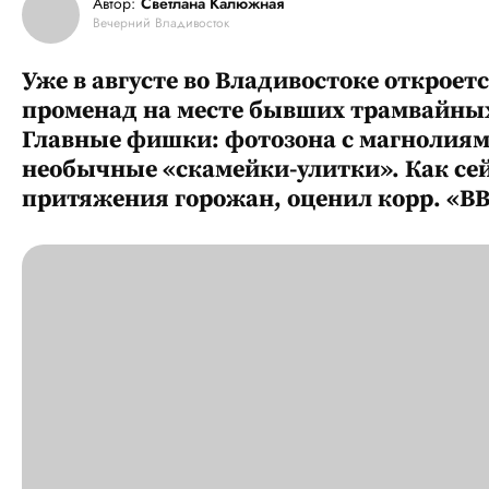
Автор:
Светлана Калюжная
Вечерний Владивосток
Уже в августе во Владивостоке откроет
променад на месте бывших трамвайных
Главные фишки: фотозона с магнолиями
необычные «скамейки-улитки». Как се
притяжения горожан, оценил корр. «В