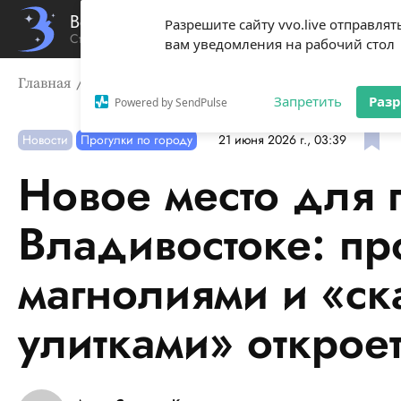
Вечерний Владивосток
Разрешите сайту vvo.live отправлят
Стиль жизни твоего города
вам уведомления на рабочий стол
Главная
Новости
Новое место для прогулок во Влад
Запретить
Раз
Powered by SendPulse
Новости
Прогулки по городу
21 июня 2026 г., 03:39
Новое место для 
Владивостоке: пр
магнолиями и «ск
улитками» откроет