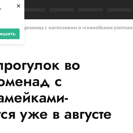
×
ь
ивостоке: променад с магнолиями и «скамейками-улитками
решить
прогулок во
оменад с
амейками-
ся уже в августе