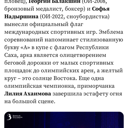
пловец),
Георгий Балакшин
(ОИ-2008,
бронзовый медалист, боксер) и
Софья
Надыршина
(ОИ-2022, сноубордистка)
вынесли официальный флаг
международных спортивных игр. Эмблема
соревнований напоминает стилизованную
букву «А» в купе с флагом Республики
Саха, арка является олицетворением
беговой дорожки от малых спортивных
площадок до олимпийских арен, а желтый
круг – это солнце Востока. Еще одна
олимпийская чемпионка, приморчанка
Лилия Ахаимова
завершила эстафету огня
на большой сцене.