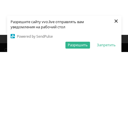
×
Разрешите сайту vvo.live отправлять вам
уведомления на рабочий стол
Powered by SendPulse
Закладки
Поиск
Открыть меню
Разрешить
Запретить
О редакции
Обработка персональных данных
Правила использования сайта
Погода во Владивостоке
Время во Владивостоке
ВКонтакте
YouTube
Telegram
Дзен
Одноклассники
Сетевое издание «Вечерний Владивосток»
Зарегистрировано Федеральной службой по надзору в сфере связи,
информационных технологий и массовых коммуникаций