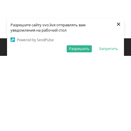
×
Разрешите сайту vvo.live отправлять вам
уведомления на рабочий стол
Powered by SendPulse
Закладки
Поиск
Открыть меню
Разрешить
Запретить
О редакции
Обработка персональных данных
Правила использования сайта
Погода во Владивостоке
Время во Владивостоке
ВКонтакте
YouTube
Telegram
Дзен
Одноклассники
Сетевое издание «Вечерний Владивосток»