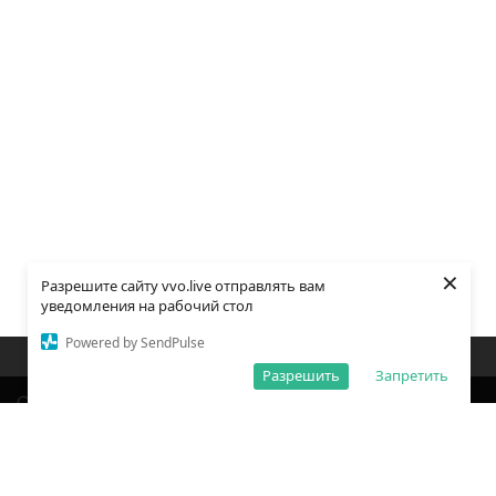
×
Разрешите сайту vvo.live отправлять вам
уведомления на рабочий стол
Powered by SendPulse
Закладки
Поиск
Открыть меню
Разрешить
Запретить
О редакции
Обработка персональных данных
Правила использования сайта
Погода во Владивостоке
Время во Владивостоке