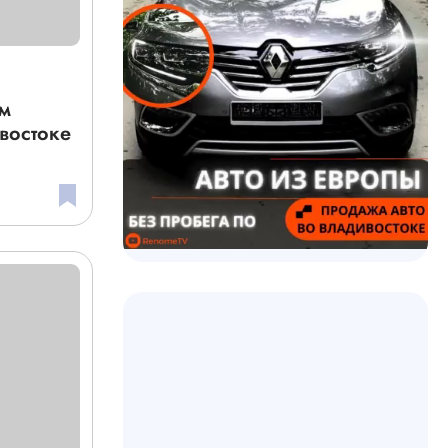
ом
востоке