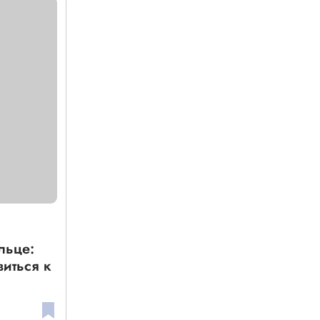
льце:
виться к