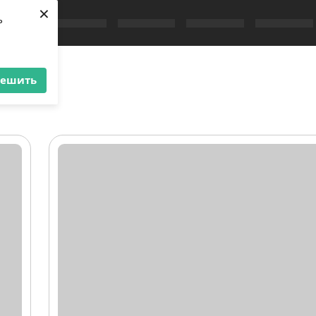
×
ь
решить