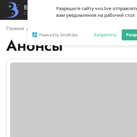
Вечерний Владивосток
Разрешите сайту vvo.live отправлят
Стиль жизни твоего города
вам уведомления на рабочий стол
Главная
Анонсы
Запретить
Раз
Powered by SendPulse
Анонсы
Список новостей