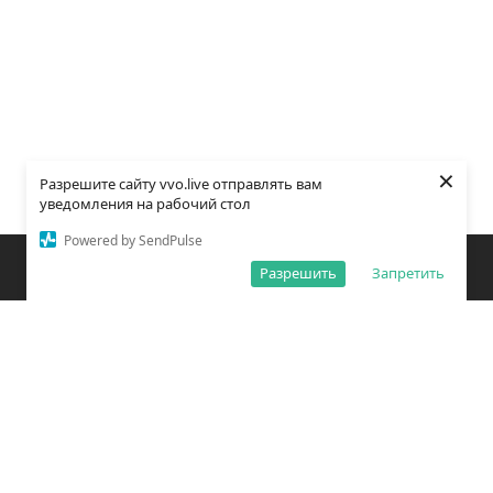
×
Разрешите сайту vvo.live отправлять вам
уведомления на рабочий стол
Powered by SendPulse
Закладки
Поиск
Открыть меню
Разрешить
Запретить
О редакции
Обработка персональных данных
Правила использования сайта
Погода во Владивостоке
Время во Владивостоке
ВКонтакте
YouTube
Telegram